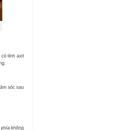
m
c
ó
tính
axit
ng
.
h
ăm s
óc sau
 phía không