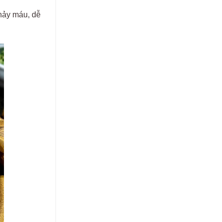
h
ảy
m
áu
, d
ễ