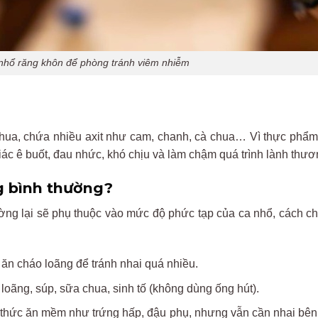
 nhổ răng khôn để phòng tránh viêm nhiễm
chua, chứa nhiều axit nh
ư cam, chanh,
c
à
chua
…
Vì
th
ực phẩ
i
ác
ê bu
ốt,
đau nh
ức,
kh
ó
ch
ịu
v
à
làm
ch
ậm
qu
á
trình
lành
th
ươ
g b
ình th
ư
ờng?
ờng lại sẽ phụ thuộc v
ào m
ức
đ
ộ phức tạp của ca nhổ, c
ách c
,
ăn ch
áo loãng
đ
ể tr
ánh nhai quá nhi
ều.
 loãng, súp, s
ữa chua, sinh tố (kh
ông dùng
ống h
út).
 th
ức
ăn m
ềm nh
ư tr
ứng hấp,
đ
ậu phụ, nh
ưng v
ẫn cần nhai b
ên