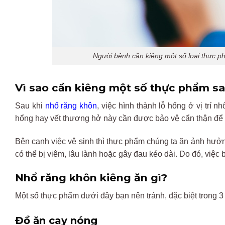
Người bệnh cần kiêng một số loại thực p
V
ì
sao
c
ần
ki
êng
m
ột số thực phẩm sa
Sau
khi
nh
ổ r
ăng
kh
ôn
, vi
ệc
h
ình
thành
l
ỗ hổng ở vị
tr
í
nh
hổng hay vết th
ương h
ở
n
ày
c
ần
đư
ợc bảo vệ cẩn thận
đ
ể
Bên
c
ạnh việc vệ sinh
th
ì
th
ực phẩm
ch
úng
ta
ăn
ảnh h
ư
ởn
c
ó
th
ể bị
vi
êm
,
lâu
lành
ho
ặc
g
ây
đau
k
éo
dài
. Do
đ
ó
, vi
ệc 
Nhổ r
ăng
kh
ôn
kiêng
ăn
g
ì
?
M
ột số thực phẩm d
ư
ới
đ
ây
b
ạn
n
ên
tránh
,
đ
ặc biệt trong 3
Đ
ồ
ăn cay
n
óng