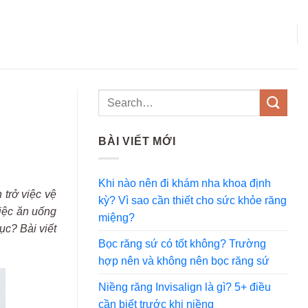
BÀI VIẾT MỚI
Khi nào nên đi khám nha khoa định
 trở việc vệ
kỳ? Vì sao cần thiết cho sức khỏe răng
i
ệc
ăn u
ống
miệng?
hục?
B
ài
vi
ết
Bọc răng sứ có tốt không? Trường
hợp nên và không nên bọc răng sứ
Niềng răng Invisalign là gì? 5+ điều
cần biết trước khi niềng