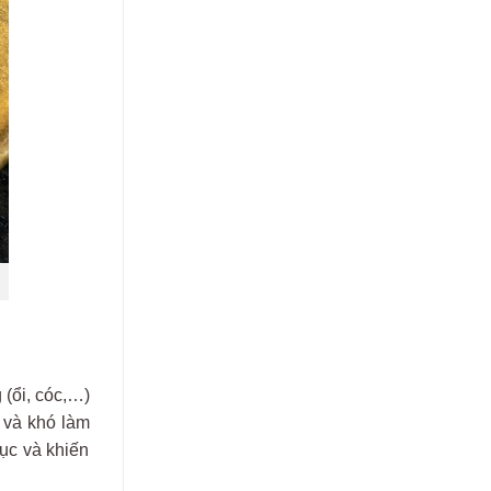
 (ổi,
c
óc
,…)
m
v
à
khó
làm
hục
v
à
khi
ến