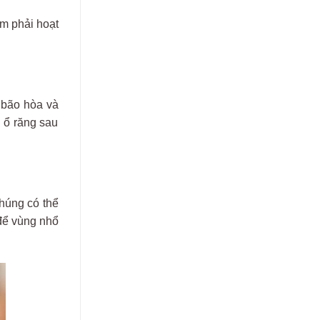
àm
ph
ải hoạt
bão
hòa
và
g
ổ r
ăng sau
húng
có
th
ể
đ
ể
v
ùng
nh
ổ