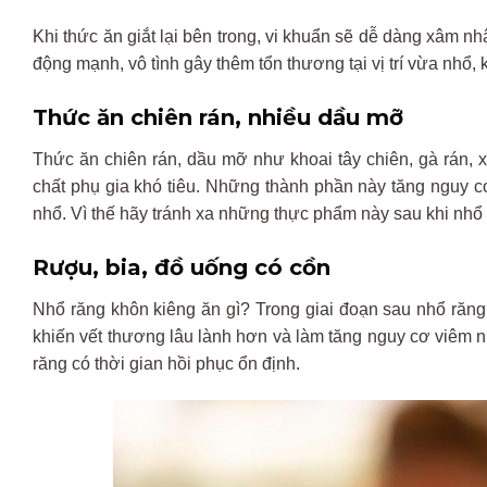
Khi th
ức
ăn gi
ắt lại
b
ên
trong
, vi khu
ẩn sẽ dễ
d
àng
xâm
nh
đ
ộng mạnh,
v
ô
tình
gây
thêm
t
ổn th
ương t
ại vị
tr
í
v
ừa nhổ, 
Thức
ăn
chi
ên
rán
, nhi
ều dầu mỡ
Th
ức
ăn
chi
ên
rán
, d
ầu mỡ nh
ư khoai
t
ây
chiên
, gà rán,
ch
ất phụ gia
kh
ó
tiêu
.
Nh
ững
th
ành
ph
ần
n
ày
t
ăng
nguy
c
nh
ổ.
V
ì
th
ế
h
ãy
tránh xa nh
ững thực phẩm
n
ày
sau
khi
nh
ổ 
Rư
ợu, bia,
đ
ồ uống
c
ó
c
ồn
Nhổ r
ăng
kh
ôn
kiêng
ăn
g
ì
?
Trong
giai
đo
ạn sau nhổ r
ăn
khiến vết th
ương
l
âu
lành
h
ơn
v
à
làm
t
ăng
nguy
cơ
vi
êm
n
r
ăng
c
ó
th
ời gian hồi phục ổn
đ
ịnh.