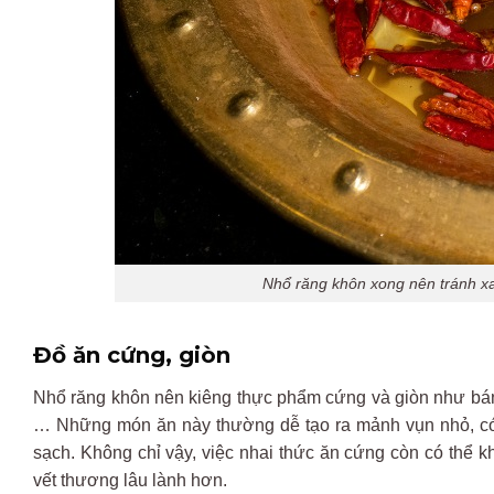
Nhổ răng khôn xong nên tránh xa
Đ
ồ
ăn c
ứng,
gi
òn
Nhổ răng khôn nên kiêng th
ực phẩm cứng
v
à
giòn
nh
ư
b
á
… Nh
ững
m
ón
ăn
n
ày
th
ư
ờng dễ tạo ra mảnh vụn nhỏ,
c
s
ạch.
Kh
ông
ch
ỉ vậy, việc nhai thức
ăn c
ứng
c
òn
có
th
ể k
vết th
ương
l
âu
lành
h
ơn
.