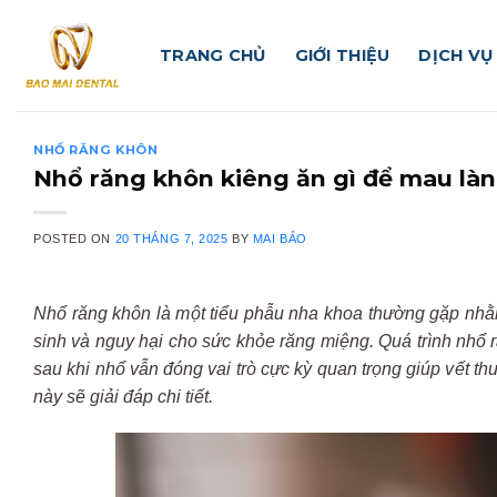
Skip
to
TRANG CHỦ
GIỚI THIỆU
DỊCH VỤ
content
NHỔ RĂNG KHÔN
Nhổ răng khôn kiêng ăn gì để mau là
POSTED ON
20 THÁNG 7, 2025
BY
MAI BẢO
Nh
ổ r
ăng
kh
ôn
là
m
ột tiểu phẫu nha khoa th
ư
ờng gặp nhằm
sinh
v
à
nguy
h
ại cho sức khỏe r
ăng mi
ệng. Q
u
á
trình
nh
ổ r
sau khi nhổ vẫn
đ
óng
vai
trò
c
ực kỳ quan trọng
gi
úp
v
ết th
n
ày
s
ẽ giải
đ
áp
chi ti
ết.