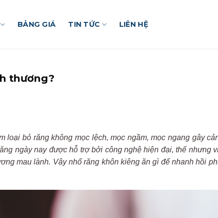
BẢNG GIÁ
TIN TỨC
LIÊN HỆ
nh thương?
 loại bỏ r
ăng
kh
ông
m
ọc lệch, mọc ngầm, mọc ngang
g
ây
c
ản
ăng
ng
ày
nay
đư
ợc hỗ trợ bởi
c
ông
ngh
ệ hiện
đ
ại, thế nh
ưng v
ương mau
l
ành.
V
ậy nhổ r
ăng
kh
ôn
kiêng
ăn
g
ì
đ
ể nhanh hồi p