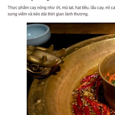
Th
ực phẩm cay
n
óng
nh
ư
ớt,
m
ù
t
ạt, hạt
ti
êu
, l
ẩu cay,
m
ì
c
s
ưng
vi
êm
và
kéo
dài
th
ời gian
l
ành
th
ương
.