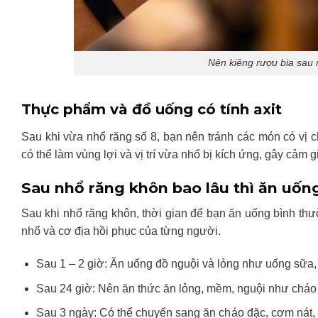
Nên kiêng rượu bia sau
Thực phẩm
v
à
đ
ồ uống
c
ó
tính
axit
Sau
khi
v
ừa nhổ r
ăng s
ố 8, bạn
n
ên
tránh
các
món
có
v
ị 
có
th
ể
l
àm
vùng
l
ợi
v
à
v
ị
tr
í
v
ừa nhổ bị
k
ích
ứng,
g
ây
c
ảm
g
Sau nhổ r
ăng kh
ôn bao lâu thì
ăn u
ốn
Sau khi nhổ r
ăng kh
ôn, th
ời gian
đ
ể bạn
ăn u
ống b
ình th
ư
nh
ổ v
à c
ơ đ
ịa hồi phục của từng ng
ư
ời.
Sau 1 – 2 giờ:
Ăn u
ống
đ
ồ nguội v
à l
ỏng nh
ư u
ống sữa
Sau 24 giờ: N
ên
ăn th
ức
ăn l
ỏng, mềm, nguội nh
ư ch
áo
Sau 3 ngày: Có th
ể chuyển sang
ăn ch
áo
đ
ặc, c
ơm n
át,