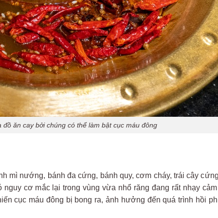
 đồ ăn cay bởi chúng có thể làm bật cục máu đông
nh
mì
n
ư
ớng, b
ánh
đa
c
ứng, b
ánh
quy
,
c
ơm
ch
áy
,
trái
cây
c
ứng
ó
nguy
c
ơ
m
ắc lại trong
v
ùng
v
ừa nhổ r
ăng đang r
ất nhạy cả
hiến cục
m
áu
đ
ông
b
ị bong ra, ảnh h
ư
ởng
đ
ến
qu
á
trình
h
ồi p