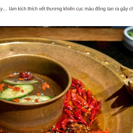
ay…
làm
kích
thích
v
ết th
ương khi
ến cục
m
áu
đ
ông
tan
ra
gây
c