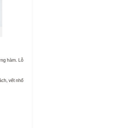
ng
h
àm
. L
ỗ
ách
, v
ết nhổ