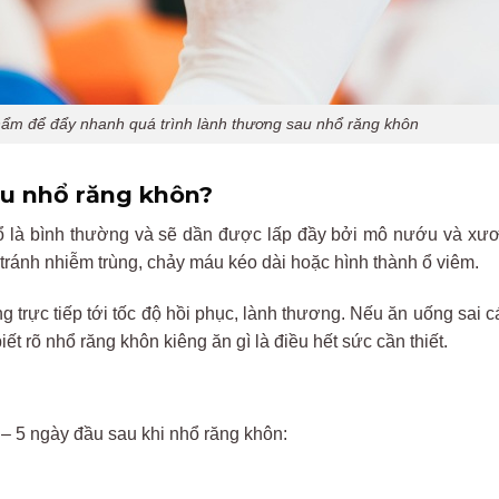
hẩm để đẩy nhanh quá trình lành thương sau nhổ răng khôn
u nhổ r
ăng
kh
ôn
?
ổ
l
à
bình
th
ư
ờng
v
à
s
ẽ dần
đư
ợc lấp
đ
ầy bởi
m
ô
n
ư
ớu
v
à
x
ươ
tr
ánh
nhi
ễm
tr
ùng
, ch
ảy
m
áu
kéo
dài
ho
ặc
h
ình
thành
ổ
vi
êm
.
g trực tiếp tới tốc
đ
ộ hồi phục,
l
ành
th
ương
.
N
ếu
ăn u
ống sai
c
biết
r
õ
nh
ổ r
ăng
kh
ôn
kiêng
ăn
g
ì
là
đi
ều hết sức cần thiết.
 – 5
ng
ày
đ
ầu sau khi nhổ r
ăng
kh
ôn
: