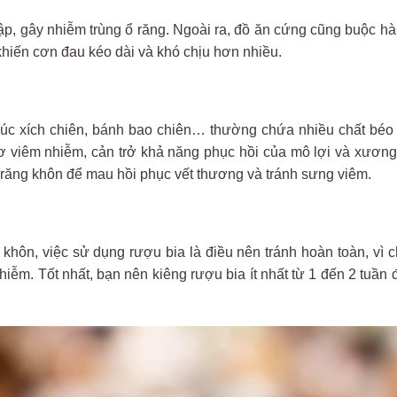
ập,
g
ây
nhi
ễm
tr
ùng
ổ r
ăng.
Ngo
ài
ra
,
đ
ồ
ăn c
ứng c
ũng bu
ộc
h
khiến c
ơn đau
k
éo
dài
và
khó
ch
ịu h
ơn nhi
ều.
xúc
xích
chiên, bánh bao chiên… th
ư
ờng chứa nhiều chất
b
éo
ơ
vi
êm
nhi
ễm, cản trở khả n
ăng ph
ục hồi
của
m
ô
l
ợi
v
à
x
ươn
r
ăng
kh
ôn
đ
ể mau hồi phục vết th
ương
v
à
tránh
s
ưng
vi
êm
.
g
kh
ôn
, vi
ệc sử dụng r
ư
ợu bia
l
à
đi
ều
n
ên
tránh
hoàn
toàn
,
vì
c
hi
ễm. Tốt nhất, bạn
n
ên
kiêng
r
ư
ợu bia
ít
nh
ất từ 1
đ
ến 2 tuần