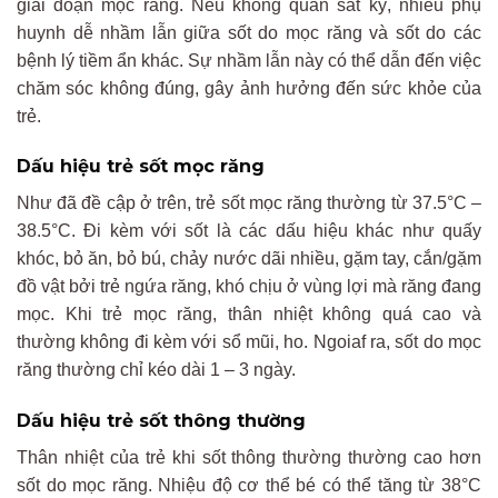
giai đoạn mọc răng. Nếu không quan sát kỹ, nhiều phụ
huynh dễ nhầm lẫn giữa sốt do mọc răng và sốt do các
bệnh lý tiềm ẩn khác. Sự nhầm lẫn này có thể dẫn đến việc
chăm sóc không đúng, gây ảnh hưởng đến sức khỏe của
trẻ.
Dấu hiệu trẻ sốt mọc răng
Như đã đề cập ở trên, trẻ sốt mọc răng thường từ 37.5°C –
38.5°C. Đi kèm với sốt là các dấu hiệu khác như quấy
khóc, bỏ ăn, bỏ bú, chảy nước dãi nhiều, gặm tay, cắn/gặm
đồ vật bởi trẻ ngứa răng, khó chịu ở vùng lợi mà răng đang
mọc. Khi trẻ mọc răng, thân nhiệt không quá cao và
thường không đi kèm với sổ mũi, ho. Ngoiaf ra, sốt do mọc
răng thường chỉ kéo dài 1 – 3 ngày.
Dấu hiệu trẻ sốt thông thường
Thân nhiệt của trẻ khi sốt thông thường thường cao hơn
sốt do mọc răng. Nhiệu độ cơ thể bé có thể tăng từ 38°C