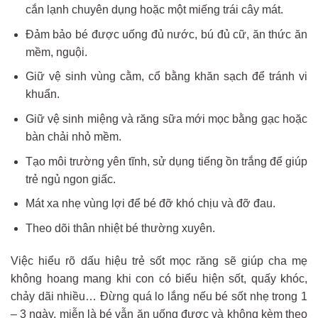
cắn lạnh
chuy
ên
d
ụng hoặc một miếng trái cây mát.
Đ
ảm bảo
b
é
đư
ợc uống
đ
ủ n
ư
ớc,
b
ú
đ
ủ cữ,
ăn th
ức
ăn
m
ềm, nguội.
Giữ vệ sinh
vùng
c
ằm, cổ bằng khăn sạch để tránh vi
khuẩn.
Giữ vệ sinh miệng và răng sữa mới mọc bằng gạc hoặc
bàn chải nhỏ mềm.
Tạo môi trường yên tĩnh, sử dụng tiếng ồn trắng để giúp
trẻ ngủ ngon giấc.
Mát xa nhẹ vùng lợi để bé đỡ khó chịu và đỡ đau.
Theo
dõi
thân
nhi
ệt
b
é
th
ư
ờng
xuy
ên.
Vi
ệc hiểu
r
õ
d
ấu hiệu
trẻ
sốt mọc r
ăng s
ẽ
gi
úp
cha m
ẹ
kh
ông
hoang mang khi con có bi
ểu hiện sốt, quấy
kh
óc
,
ch
ảy
d
ãi
nhi
ều…
Đ
ừng
qu
á
lo l
ắng nếu
b
é
s
ốt nhẹ trong 1
– 3
ng
ày
, mi
ễn
l
à
bé v
ẫn
ăn
u
ống
đư
ợc
v
à
không
kèm
theo