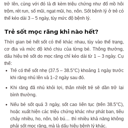
trở lên, cùng với đó là đi kèm triệu chứng như đổ mồ hôi
trộm, rét run, số mũi, ngạt mũi, ho, nôn. Sốt bệnh lý ở trẻ có
thể kéo dài 3 – 5 ngày, tùy mức độ bệnh lý.
Trẻ sốt mọc răng khi nào hết?
Thời gian bé hết sốt có thể khác nhau, tùy vào thể trạng,
cơ địa và mức độ khó chịu của từng bé. Thông thường,
dấu hiệu trẻ sốt do mọc răng chỉ kéo dài từ 1 – 3 ngày. Cụ
thể:
Trẻ có thể sốt nhẹ (37.5 – 38.5°C) khoảng 1 ngày trước
khi răng nhú lên và 1–2 ngày sau đó.
Khi răng đã nhú khỏi lợi, thân nhiệt trẻ sẽ dần trở lại
bình thường.
Nếu bé sốt quá 3 ngày, sốt cao liên tục (trên 38.5°C),
hoặc xuất hiện các triệu chứng khác như phát ban, tiêu
chảy nhiều, ho, nôn, bỏ bú… thì nhiều khả năng không
phải sốt mọc răng, mà là dấu hiệu bệnh lý khác.