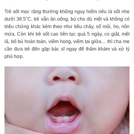
Trẻ sốt mọc răng thường không nguy hiểm nếu là sốt nhẹ
dưới 38.5°C, trẻ vẫn ăn uống, bú cho dù mệt và không có
triệu chứng khác kèm theo như tiêu chảy, sổ mũi, ho, nôn
mửa. Còn khi trẻ sốt cao liên tục quá 5 ngày, co giật, mệt
lả, bỏ bú hoàn toàn, viêm họng, viêm tai giữa… thì cha mẹ
cần đưa trẻ đến gặp bác sĩ ngay để thăm khám và xử lý
phù hợp.