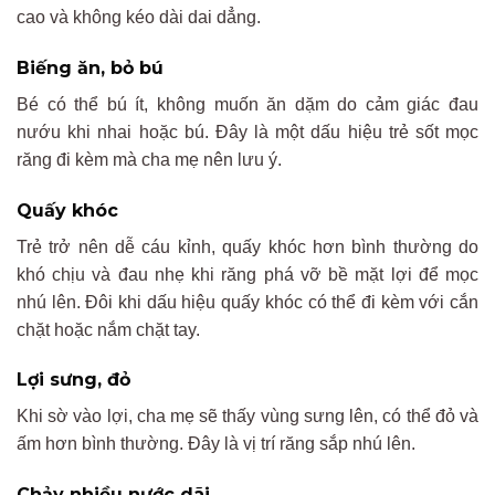
cao và không kéo dài dai dẳng.
Biếng ăn, bỏ bú
Bé có thể bú ít, không muốn ăn dặm do cảm giác đau
nướu khi nhai hoặc bú. Đây là một dấu hiệu trẻ sốt mọc
răng đi kèm mà cha mẹ nên lưu ý.
Quấy khóc
Trẻ trở nên dễ cáu kỉnh, quấy khóc hơn bình thường do
khó chịu và đau nhẹ khi răng phá vỡ bề mặt lợi để mọc
nhú lên. Đôi khi dấu hiệu quấy khóc có thể đi kèm với cắn
chặt hoặc nắm chặt tay.
Lợi sưng, đỏ
Khi sờ vào lợi, cha mẹ sẽ thấy vùng sưng lên, có thể đỏ và
ấm hơn bình thường. Đây là vị trí răng sắp nhú lên.
Chảy nhiều nước dãi