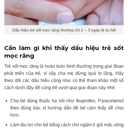
Dấu hiệu trẻ sốt mọc răng thường chỉ 1 – 3 ngày là tự hết
Cần làm gì khi thấy dấu hiệu trẻ sốt
mọc răng
Trẻ sốt mọc răng là hoàn toàn bình thường trong giai đoạn
phát triển của trẻ, vì vậy cha mẹ đừng quá lo lắng. Hãy
theo dõi các dấu hiệu cũng như có thể tham khảo một số
cách dưới đây để cùng trẻ vượt qua giai đoạn này nhé:
Cho bé dùng thuốc hạ sốt như Ibuprofen, Paracetamol
theo
đ
úng
b
ác
s
ĩ
hư
ớng dẫn để bé cảm thấy dễ chịu
hơn.
Làm dịu lợi cho bé bằng
c
ách
cho
ng
ậm ti giả
m
át
, vòng