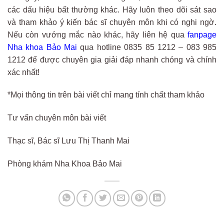
các
d
ấu hiệu
bất
th
ư
ờng
kh
ác
. H
ãy
luôn
theo
dõi
sát
sao
và
tham
kh
ảo
ý ki
ến
b
ác
s
ĩ
chuyên môn
khi
c
ó
nghi
ng
ờ.
Nếu còn vướng mắc nào khác, hãy liên hệ qua
fanpage
Nha khoa Bảo Mai
qua hotline 0835 85 1212 –
083 985
1212
đ
ể
đư
ợc
chuy
ên gia gi
ải
đ
áp nhanh chóng và chính
xác nh
ất!
*
Mọi
th
ông
tin
trên
bài
vi
ết
chỉ
mang
t
ính ch
ất tham khảo
T
ư v
ấn
chuy
ên
môn
bài vi
ết
Thạc
s
ĩ
,
B
ác
s
ĩ Lưu Th
ị Thanh Mai
Ph
òng khám
Nha
Khoa B
ảo Mai