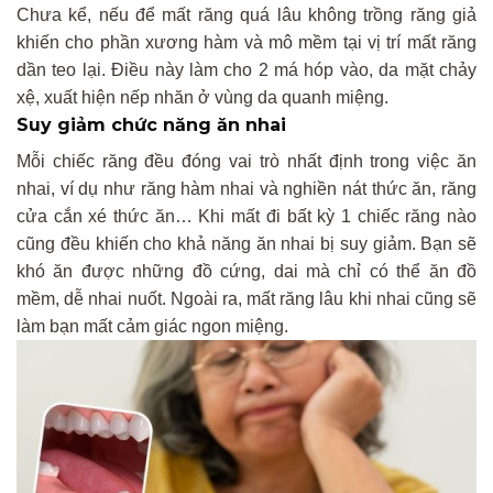
Chưa kể, nếu để mất răng quá lâu không trồng răng giả
khiến cho phần xương hàm và mô mềm tại vị trí mất răng
dần teo lại. Điều này làm cho 2 má hóp vào, da mặt chảy
xệ, xuất hiện nếp nhăn ở vùng da quanh miệng.
Suy giảm chức năng ăn nhai
Mỗi chiếc răng đều đóng vai trò nhất định trong việc ăn
nhai, ví dụ như răng hàm nhai và nghiền nát thức ăn, răng
cửa cắn xé thức ăn… Khi mất đi bất kỳ 1 chiếc răng nào
cũng đều khiến cho khả năng ăn nhai bị suy giảm. Bạn sẽ
khó ăn được những đồ cứng, dai mà chỉ có thể ăn đồ
mềm, dễ nhai nuốt. Ngoài ra, mất răng lâu khi nhai cũng sẽ
làm bạn mất cảm giác ngon miệng.