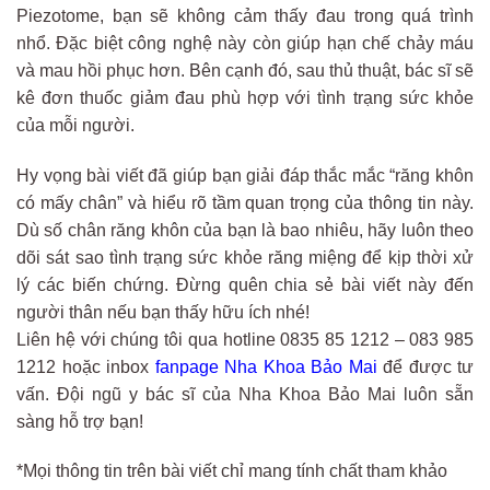
Piezotome, bạn sẽ không cảm thấy đau trong quá trình
nhổ. Đặc biệt công nghệ này còn giúp hạn chế chảy máu
và mau hồi phục hơn. Bên cạnh đó, sau thủ thuật, bác sĩ sẽ
kê đơn thuốc giảm đau phù hợp với tình trạng sức khỏe
của mỗi người.
Hy vọng bài viết đã giúp bạn giải đáp thắc mắc “răng khôn
có mấy chân” và hiểu rõ tầm quan trọng của thông tin này.
Dù số chân răng khôn của bạn là bao nhiêu, hãy luôn theo
dõi sát sao tình trạng sức khỏe răng miệng để kịp thời xử
lý các biến chứng. Đừng quên chia sẻ bài viết này đến
người thân nếu bạn thấy hữu ích nhé!
Liên hệ với chúng tôi qua hotline 0835 85 1212 – 083 985
1212 hoặc inbox
fanpage Nha Khoa Bảo Mai
để được tư
vấn. Đội ngũ y bác sĩ của Nha Khoa Bảo Mai luôn sẵn
sàng hỗ trợ bạn!
*Mọi thông tin trên bài viết chỉ mang tính chất tham khảo