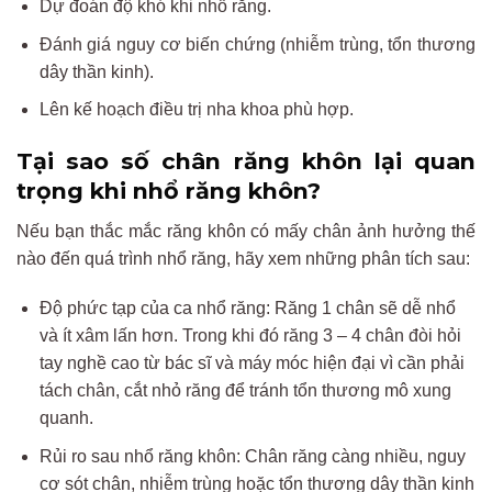
Dự đoán độ khó khi nhổ răng.
Đánh giá nguy cơ biến chứng (nhiễm trùng, tổn thương
dây thần kinh).
Lên kế hoạch điều trị nha khoa phù hợp.
Tại sao số chân răng khôn lại quan
trọng khi nhổ răng khôn?
Nếu bạn thắc mắc răng khôn có mấy chân ảnh hưởng thế
nào đến quá trình nhổ răng, hãy xem những phân tích sau:
Độ phức tạp của ca nhổ răng: Răng 1 chân sẽ dễ nhổ
và ít xâm lấn hơn. Trong khi đó răng 3 – 4 chân đòi hỏi
tay nghề cao từ bác sĩ và máy móc hiện đại vì cần phải
tách chân, cắt nhỏ răng để tránh tổn thương mô xung
quanh.
Rủi ro sau nhổ răng khôn: Chân răng càng nhiều, nguy
cơ sót chân, nhiễm trùng hoặc tổn thương dây thần kinh