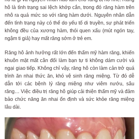
hô là tình trạng sai lệch khớp cắn, trong đó răng hàm trên
nhô ra quá mức so với răng hàm dưới. Nguyên nhân dẫn
đến tình trạng này có thể do yếu tố di truyền, sự phát triển
không đều của xương hàm, thói quen xấu (mút ngón tay,
ngậm ti giả) hay mất răng sớm ở trẻ em.
Răng hô ảnh hưởng rất lớn đến thẩm mỹ hàm răng, khiến
khuôn mặt mất cân đối làm bạn tự ti không dám cười và
ngại giao tiếp. Không chỉ vậy, răng hô còn làm cản trở quá
trình ăn nhai thức ăn, khó vệ sinh răng miệng. Từ đó dễ
dẫn tới các bệnh lý răng miệng như viêm nướu, sâu
răng… Việc điều trị răng hô giúp cải thiện thẩm mỹ và đảm
bảo chức năng ăn nhai ổn định và sức khỏe răng miệng
lâu dài.