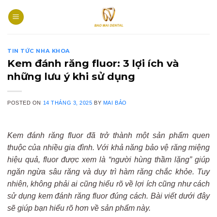
Skip
to
content
TIN TỨC NHA KHOA
Kem đánh răng fluor: 3 lợi ích và
những lưu ý khi sử dụng
POSTED ON
14 THÁNG 3, 2025
BY
MAI BẢO
Kem đánh răng fluor đã trở thành một sản phẩm quen
thuộc của nhiều gia đình. Với khả năng bảo vệ răng miệng
hiệu quả, fluor được xem là “người hùng thầm lặng” giúp
ngăn ngừa sâu răng và duy trì hàm răng chắc khỏe. Tuy
nhiên, không phải ai cũng hiểu rõ về lợi ích cũng như cách
sử dụng kem đánh răng fluor đúng cách. Bài viết dưới đây
sẽ giúp bạn hiểu rõ hơn về sản phẩm này.