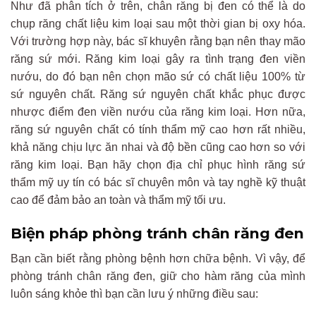
Như đã phân tích ở trên, chân răng bị đen có thể là do
chụp răng chất liệu kim loại sau một thời gian bị oxy hóa.
Với trường hợp này, bác sĩ khuyên rằng bạn nên thay mão
răng sứ mới. Răng kim loại gây ra tình trạng đen viền
nướu, do đó bạn nên chọn mão sứ có chất liệu 100% từ
sứ nguyên chất. Răng sứ nguyên chất khắc phục được
nhược điểm đen viền nướu của răng kim loại. Hơn nữa,
răng sứ nguyên chất có tính thẩm mỹ cao hơn rất nhiều,
khả năng chịu lực ăn nhai và độ bền cũng cao hơn so với
răng kim loại. Bạn hãy chọn địa chỉ phục hình răng sứ
thẩm mỹ uy tín có bác sĩ chuyên môn và tay nghề kỹ thuật
cao để đảm bảo an toàn và thẩm mỹ tối ưu.
Biện pháp phòng tránh chân răng đen
Bạn cần biết rằng phòng bệnh hơn chữa bệnh. Vì vậy, để
phòng tránh chân răng đen, giữ cho hàm răng của mình
luôn sáng khỏe thì bạn cần lưu ý những điều sau: