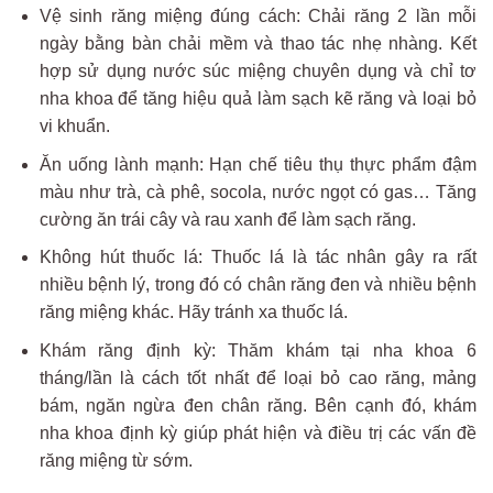
Vệ sinh răng miệng đúng cách: Chải răng 2 lần mỗi
ngày bằng bàn chải mềm và thao tác nhẹ nhàng. Kết
hợp sử dụng nước súc miệng chuyên dụng và chỉ tơ
nha khoa để tăng hiệu quả làm sạch kẽ răng và loại bỏ
vi khuẩn.
Ăn uống lành mạnh: Hạn chế tiêu thụ thực phẩm đậm
màu như trà, cà phê, socola, nước ngọt có gas… Tăng
cường ăn trái cây và rau xanh để làm sạch răng.
Không hút thuốc lá: Thuốc lá là tác nhân gây ra rất
nhiều bệnh lý, trong đó có chân răng đen và nhiều bệnh
răng miệng khác. Hãy tránh xa thuốc lá.
Khám răng định kỳ: Thăm khám tại nha khoa 6
tháng/lần là cách tốt nhất để loại bỏ cao răng, mảng
bám, ngăn ngừa đen chân răng. Bên cạnh đó, khám
nha khoa định kỳ giúp phát hiện và điều trị các vấn đề
răng miệng từ sớm.