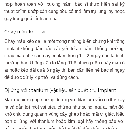
hợp hoàn toàn với xương hàm, bác sĩ thực hiện sai kỹ
thuật chỉnh khớp cắn cũng đều có thể làm trụ lung lay hoặc
gãy trong quá trình ăn nhai.
Chảy máu kéo dài
Chảy máu kéo dài là một trong những biến chứng khi trồng
Implant không đảm bảo các yếu tố an toàn. Thông thường,
chảy máu nhẹ sau cấy Implant trong 1 – 2 ngày đầu là bình
thường bạn không cần lo lắng. Thế nhưng nếu chảy máu ồ
ạt hoặc kéo dài quá 3 ngày thì bạn cần liên hệ bác sĩ ngay
để được xử lý kịp thời và đúng cách.
Dị ứng với titanium (vật liệu sản xuất trụ Implant)
Mặc dù hiếm gặp nhưng dị ứng với titanium vẫn có thể xảy
ra và dẫn tới một vài triệu chứng như sưng, ngứa, mẩn đỏ,
khó chịu xung quanh vùng cấy ghép hoặc mất vị giác. Nếu
bạn dị ứng với titanium hoặc kim loại hãy thông báo với
bác sĩ trước khi thực hiện thủ thuật để đảm bảo an toàn.