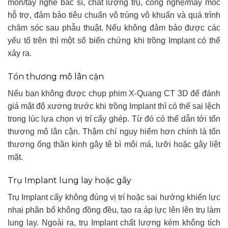
môn/tay nghề bác sĩ, chất lượng trụ, công nghệ/máy móc
hỗ trợ, đảm bảo tiêu chuẩn vô trùng vô khuẩn và quá trình
chăm sóc sau phẫu thuật. Nếu không đảm bảo được các
yếu tố trên thì một số biến chứng khi trồng Implant có thể
xảy ra.
Tổn thương mô lân cận
Nếu bạn không được chụp phim X-Quang CT 3D để đánh
giá mật độ xương trước khi trồng Implant thì có thể sai lệch
trong lúc lựa chọn vị trí cấy ghép. Từ đó có thể dẫn tới tổn
thương mô lân cận. Thậm chí nguy hiểm hơn chính là tổn
thương ống thần kinh gây tê bì môi má, lưỡi hoặc gây liệt
mặt.
Trụ Implant lung lay hoặc gãy
Trụ Implant cấy không đúng vị trí hoặc sai hướng khiến lực
nhai phân bổ không đồng đều, tạo ra áp lực lên lên trụ làm
lung lay. Ngoài ra, trụ Implant chất lượng kém không tích