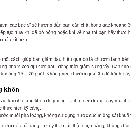
khám, các bác sĩ sẽ hướng dẫn bạn cắn chặt bông gạc khoảng 3
p tục rỉ ra khi đã bỏ bông hoặc khi về nhà thì bạn hãy thực h
 máu tốt hơn.
 có một cách giúp bạn giảm đau hiệu quả đó là chườm lạnh bên
ương nhằm xoa dịu cơn đau, đồng thời giảm sưng tấy. Bạn cho 
 khoảng 15 – 20 phút. Không nên chườm quá lâu để tránh gây
g khôn
sau khi nhổ răng khôn để phòng tránh nhiễm trùng, đẩy nhanh q
 thực hiện kỹ càng.
nước muối pha loãng, không sử dụng nước súc miệng sát khuẩn
g mềm để chải răng. Lưu ý thao tác thật nhẹ nhàng, không chọ