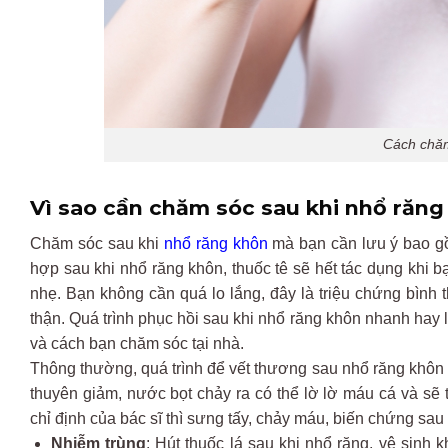
Cách chăm
Vì sao cần chăm sóc sau khi nhổ răng
Chăm sóc sau khi
nhổ răng khôn
mà bạn cần lưu ý bao gồm
hợp sau khi nhổ răng khôn, thuốc tê sẽ hết tác dụng khi bạ
nhẹ. Bạn không cần quá lo lắng, đây là triệu chứng bình
thận. Quá trình phục hồi sau khi nhổ răng khôn nhanh hay 
và cách bạn chăm sóc tại nhà.
Thông thường, quá trình để vết thương sau nhổ răng khôn
thuyên giảm, nước bọt chảy ra có thể lờ lờ máu cá và sẽ
chỉ định của bác sĩ thì sưng tấy, chảy máu, biến chứng sau
Nhiễm trùng
: Hút thuốc lá sau khi nhổ răng, vệ sinh