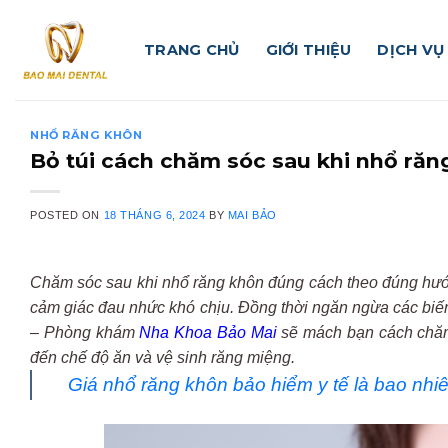
Skip
to
TRANG CHỦ
GIỚI THIỆU
DỊCH VỤ
content
NHỔ RĂNG KHÔN
Bỏ túi cách chăm sóc sau khi nhổ răn
POSTED ON
18 THÁNG 6, 2024
BY
MAI BẢO
Chăm sóc sau khi nhổ răng khôn đúng cách theo đúng hướn
cảm giác đau nhức khó chịu. Đồng thời ngăn ngừa các biế
– Phòng khám
Nha Khoa Bảo Mai
sẽ mách bạn cách chăm
đến chế độ ăn và vệ sinh răng miệng.
Giá nhổ răng khôn bảo hiểm y tế là bao nhi