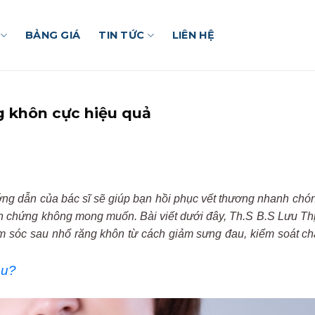
BẢNG GIÁ
TIN TỨC
LIÊN HỆ
g khôn cực hiệu quả
g dẫn của bác sĩ sẽ giúp bạn hồi phục vết thương nhanh chón
n chứng không mong muốn. Bài viết dưới đây, Th.S B.S Lưu Th
 sóc sau nhổ răng khôn từ cách giảm sưng đau, kiểm soát c
êu?