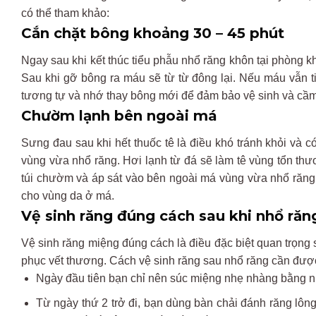
có thể tham khảo:
Cắn chặt bông khoảng 30 – 45 phút
Ngay sau khi kết thúc tiểu phẫu nhổ răng khôn tại phòng 
Sau khi gỡ bông ra máu sẽ từ từ đông lại. Nếu máu vẫn tiế
tương tự và nhớ thay bông mới để đảm bảo vệ sinh và cầm
Chườm lạnh bên ngoài má
Sưng đau sau khi hết thuốc tê là điều khó tránh khỏi và
vùng vừa nhổ răng. Hơi lạnh từ đá sẽ làm tê vùng tổn th
túi chườm và áp sát vào bên ngoài má vùng vừa nhổ răng
cho vùng da ở má.
Vệ sinh răng đúng cách sau khi nhổ răn
Vệ sinh răng miệng đúng cách là điều đặc biệt quan trọng 
phục vết thương. Cách vệ sinh răng sau nhổ răng cần được
Ngày đầu tiên bạn chỉ nên súc miệng nhẹ nhàng bằng 
Từ ngày thứ 2 trở đi, bạn dùng bàn chải đánh răng lôn