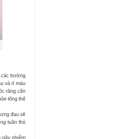
 các trường
au và rỉ máu
óc răng cẩn
hỏe tổng thể
sưng đau sẽ
ng tuân thủ
g gây nhiễm