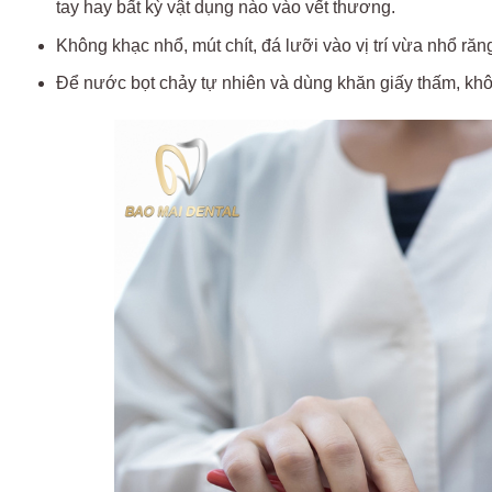
tay hay bất kỳ vật dụng nào vào vết thương.
Không khạc nhổ, mút chít, đá lưỡi vào vị trí vừa nhổ răn
Để nước bọt chảy tự nhiên và dùng khăn giấy thấm, kh