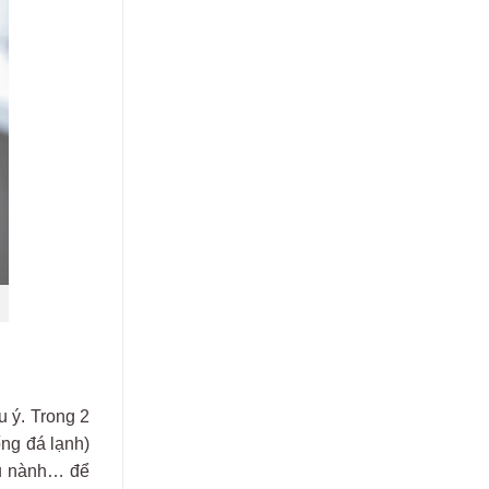
u ý. Trong 2
ng đá lạnh)
ậu nành… để