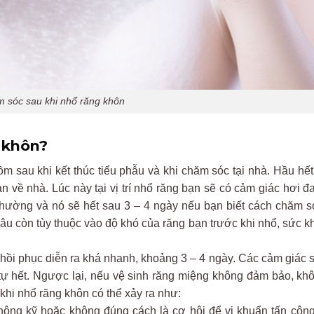
 sóc sau khi nhổ răng khôn
 khôn?
 sau khi kết thúc tiểu phẫu và khi chăm sóc tại nhà. Hầu hết
n về nhà. Lúc này tại vị trí nhổ răng bạn sẽ có cảm giác hơi đ
 thường và nó sẽ hết sau 3 – 4 ngày nếu bạn biết cách chăm s
lâu còn tùy thuộc vào độ khó của răng bạn trước khi nhổ, sức k
 hồi phục diễn ra khá nhanh, khoảng 3 – 4 ngày. Các cảm giác 
 tự hết. Ngược lại, nếu vệ sinh răng miệng không đảm bảo, khô
 khi nhổ răng khôn có thể xảy ra như:
 không kỹ hoặc không đúng cách là cơ hội để vi khuẩn tấn côn