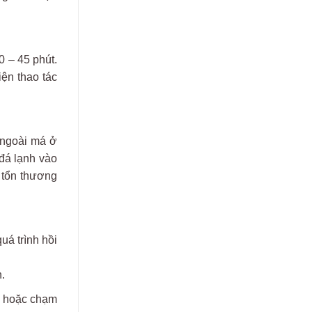
0 – 45 phút.
iện thao tác
 ngoài má ở
đá lạnh vào
 tổn thương
uá trình hồi
.
c hoặc chạm