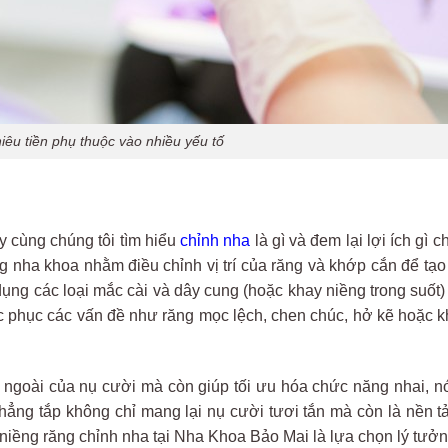
iêu tiền phụ thuộc vào nhiều yếu tố
y cùng chúng tôi tìm hiểu
chỉnh nha
là gì và đem lại lợi ích gì 
ng nha khoa nhằm điều chỉnh vị trí của răng và khớp cắn để tạ
ụng các loại mắc cài và dây cung (hoặc khay niềng trong suốt
ắc phục các vấn đề như răng mọc lệch, chen chúc, hở kẽ hoặc k
ẻ ngoài của nụ cười mà còn giúp tối ưu hóa chức năng nhai, nói
hẳng tắp không chỉ mang lại nụ cười tươi tắn mà còn là nền t
iềng răng chỉnh nha tại Nha Khoa Bảo Mai là lựa chọn lý tưởn