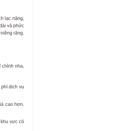
ch lạc nặng,
 dài và phức
 niềng răng.
 chỉnh nha,
 phí dịch vụ
iá cao hơn.
c khu vực có