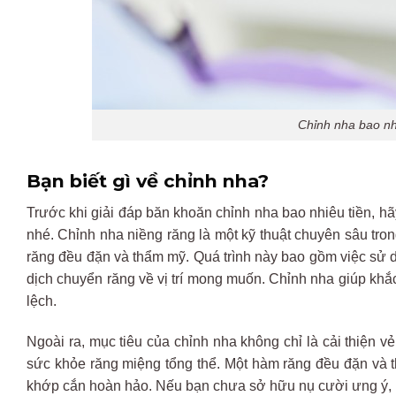
Chỉnh nha bao nh
Bạn biết gì về chỉnh nha?
Trước khi giải đáp băn khoăn chỉnh nha bao nhiêu tiền, hã
nhé. Chỉnh nha niềng răng là một kỹ thuật chuyên sâu tro
răng đều đặn và thẩm mỹ. Quá trình này bao gồm việc sử d
dịch chuyển răng về vị trí mong muốn. Chỉnh nha giúp kh
lệch.
Ngoài ra, mục tiêu của chỉnh nha không chỉ là cải thiện v
sức khỏe răng miệng tổng thể. Một hàm răng đều đặn và t
khớp cắn hoàn hảo. Nếu bạn chưa sở hữu nụ cười ưng ý, n