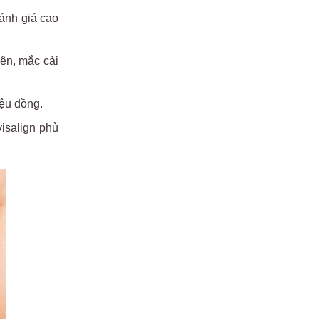
đánh giá cao
iên, mắc cài
iệu đồng.
visalign phù