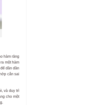
cho hàm răng
o ra một hàm
) để dần dần
hớp cắn sai
, và duy trì
ảng cho một
g.