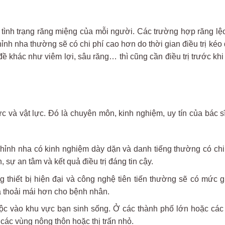
 tình trạng răng miệng của mỗi người. Các trường hợp răng lệ
nh nha thường sẽ có chi phí cao hơn do thời gian điều trị kéo
ề khác như viêm lợi, sâu răng… thì cũng cần điều trị trước khi
 và vật lực. Đó là chuyên môn, kinh nghiệm, uy tín của bác sĩ
chỉnh nha có kinh nghiệm dày dặn và danh tiếng thường có chi
sự an tâm và kết quả điều trị đáng tin cậy.
 thiết bị hiện đại và công nghệ tiên tiến thường sẽ có mức g
à thoải mái hơn cho bệnh nhân.
 thuộc vào khu vực bạn sinh sống. Ở các thành phố lớn hoặc cá
 các vùng nông thôn hoặc thị trấn nhỏ.