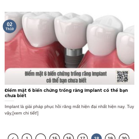
02
Th10
Điểm mặt 6 biến chứng trồng răng Implant có thể bạn
chưa biết
Implant là giải pháp phục hồi răng mất hiện đại nhất hiện nay. Tuy
vậy,[xem chi tiết!]
1
…
15
16
17
18
19
20