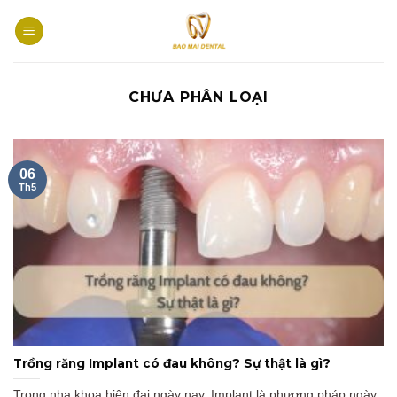
Skip
to
content
CHƯA PHÂN LOẠI
06
Th5
Trồng răng Implant có đau không? Sự thật là gì?
Trong nha khoa hiện đại ngày nay, Implant là phương pháp ngày