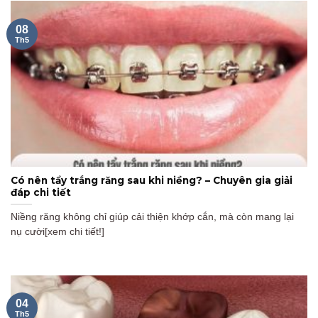
08
Th5
Có nên tẩy trắng răng sau khi niềng? – Chuyên gia giải
đáp chi tiết
Niềng răng không chỉ giúp cải thiện khớp cắn, mà còn mang lại
nụ cười[xem chi tiết!]
04
Th5